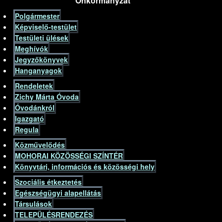
Önkormányzat
Polgármester
Képviselő-testület
Testületi ülések
Meghívók
Jegyzőkönyvek
Hanganyagok
Rendeletek
Zichy Márta Óvoda
Óvodánkról
Igazgató
Regula
Közművelődés
MOHORAI KÖZÖSSÉGI SZÍNTÉR
Könyvtári, információs és közösségi hely
Szociális étkeztetés
Egészségügyi alapellátás
Társulások
TELEPÜLÉSRENDEZÉS