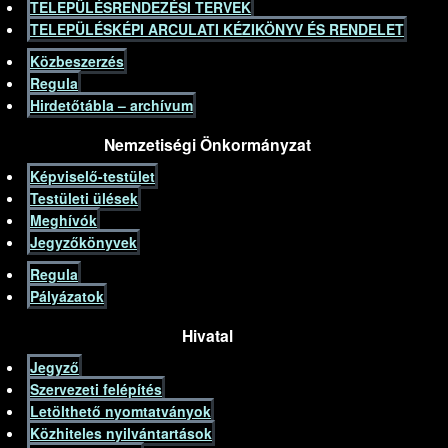
TELEPÜLÉSRENDEZÉSI TERVEK
TELEPÜLÉSKÉPI ARCULATI KÉZIKÖNYV ÉS RENDELET
Közbeszerzés
Regula
Hirdetőtábla – archívum
Nemzetiségi Önkormányzat
Képviselő-testület
Testületi ülések
Meghívók
Jegyzőkönyvek
Regula
Pályázatok
Hivatal
Jegyző
Szervezeti felépítés
Letölthető nyomtatványok
Közhiteles nyilvántartások