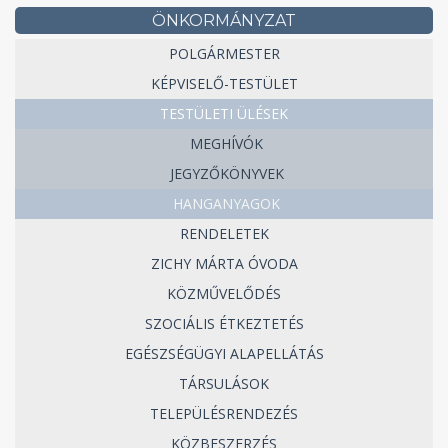
ÖNKORMÁNYZAT
POLGÁRMESTER
KÉPVISELŐ-TESTÜLET
TESTÜLETI ÜLÉSEK
MEGHÍVÓK
JEGYZŐKÖNYVEK
HANGANYAGOK
RENDELETEK
ZICHY MÁRTA ÓVODA
KÖZMŰVELŐDÉS
SZOCIÁLIS ÉTKEZTETÉS
EGÉSZSÉGÜGYI ALAPELLÁTÁS
TÁRSULÁSOK
TELEPÜLÉSRENDEZÉS
KÖZBESZERZÉS