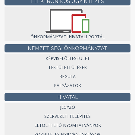
ELEKTRONIKUS ÜGYINTÉZÉS
ÖNKORMÁNYZATI HIVATALI PORTÁL
NEMZETISÉGI ÖNKORMÁNYZAT
KÉPVISELŐ-TESTÜLET
TESTÜLETI ÜLÉSEK
REGULA
PÁLYÁZATOK
HIVATAL
JEGYZŐ
SZERVEZETI FELÉPÍTÉS
LETÖLTHETŐ NYOMTATVÁNYOK
KÖZHITELES NYILVÁNTARTÁSOK