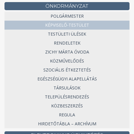
ÖNKORMÁNYZAT
POLGÁRMESTER
KÉPVISELŐ-TESTÜLET
TESTÜLETI ÜLÉSEK
RENDELETEK
ZICHY MÁRTA ÓVODA
KÖZMŰVELŐDÉS
SZOCIÁLIS ÉTKEZTETÉS
EGÉSZSÉGÜGYI ALAPELLÁTÁS
TÁRSULÁSOK
TELEPÜLÉSRENDEZÉS
KÖZBESZERZÉS
REGULA
HIRDETŐTÁBLA – ARCHÍVUM