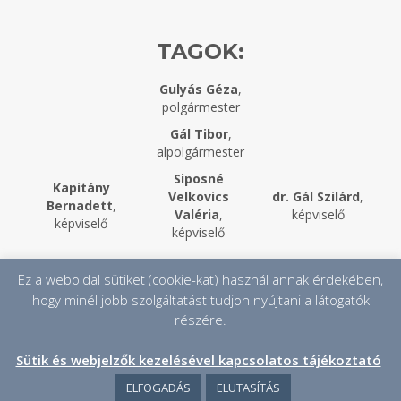
TAGOK:
Gulyás Géza
,
polgármester
Gál Tibor
,
alpolgármester
Siposné
Kapitány
Velkovics
dr. Gál Szilárd
,
Bernadett
,
Valéria
,
képviselő
képviselő
képviselő
Ez a weboldal sütiket (cookie-kat) használ annak érdekében,
Minden jog fenntartva ©
hogy minél jobb szolgáltatást tudjon nyújtani a látogatók
Mohora Község Önkormányzata,
2026
részére.
ADATKEZELÉSI TÁJÉKOZTATÓ
Sütik és webjelzők kezelésével kapcsolatos tájékoztató
Készítette:
TBWeb
ELFOGADÁS
ELUTASÍTÁS