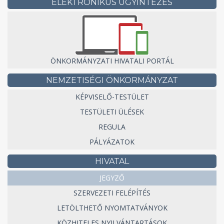
ELEKTRONIKUS ÜGYINTÉZÉS
ÖNKORMÁNYZATI HIVATALI PORTÁL
NEMZETISÉGI ÖNKORMÁNYZAT
KÉPVISELŐ-TESTÜLET
TESTÜLETI ÜLÉSEK
REGULA
PÁLYÁZATOK
HIVATAL
JEGYZŐ
SZERVEZETI FELÉPÍTÉS
LETÖLTHETŐ NYOMTATVÁNYOK
KÖZHITELES NYILVÁNTARTÁSOK