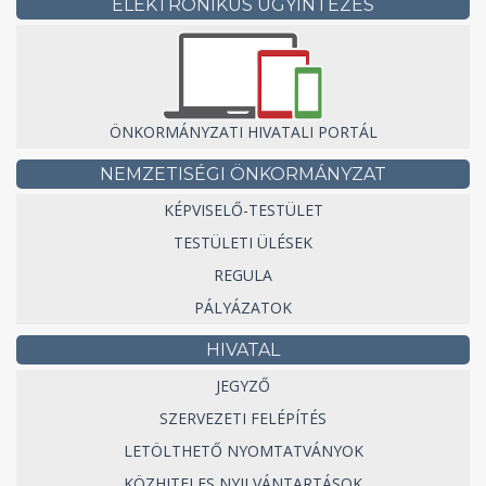
ELEKTRONIKUS ÜGYINTÉZÉS
ÖNKORMÁNYZATI HIVATALI PORTÁL
NEMZETISÉGI ÖNKORMÁNYZAT
KÉPVISELŐ-TESTÜLET
TESTÜLETI ÜLÉSEK
REGULA
PÁLYÁZATOK
HIVATAL
JEGYZŐ
SZERVEZETI FELÉPÍTÉS
LETÖLTHETŐ NYOMTATVÁNYOK
KÖZHITELES NYILVÁNTARTÁSOK