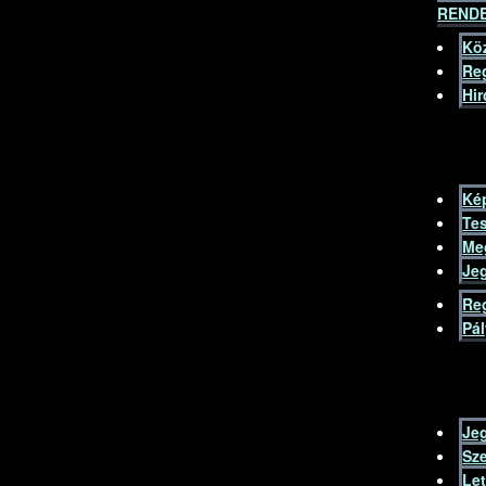
REND
Kö
Re
Hir
Kép
Tes
Me
Je
Re
Pá
Je
Sze
Le