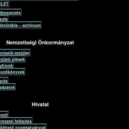
ELET
zbeszerzés
gula
detőtábla – archívum
Nemzetiségi Önkormányzat
viselő-testület
tületi ülések
ghívók
gyzőkönyvek
gula
lyázatok
Hivatal
gyző
rvezeti felépítés
tölthető nyomtatványok