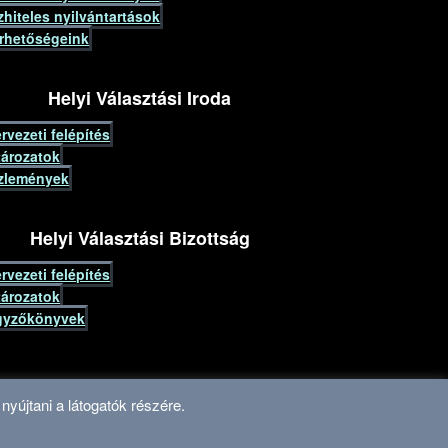
hiteles nyilvántartások
érhetőségeink
Helyi Választási Iroda
rvezeti felépítés
tározatok
zlemények
Helyi Választási Bizottság
rvezeti felépítés
tározatok
gyzőkönyvek
nyújtani a látogatók részére.