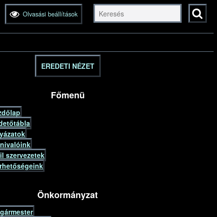
Olvasási beállítások
Keresés
indítása
EREDETI NÉZET
Főmenü
zdőlap
detőtábla
lyázatok
nivalóink
il szervezetek
érhetőségeink
Önkormányzat
lgármester