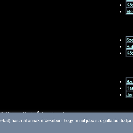
Köz
El
Sze
Ha
Kö
Sze
Ha
Je
26, Mohora Község Önkormányzata
e-kat) használ annak érdekében, hogy minél jobb szolgáltatást tudjon 