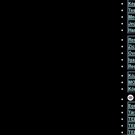
Kép
Tes
Me
Je
Ha
Re
Zi
Óv
Ig
Re
Kö
MO
Kön
Egé
Tá
TE
TE
TE