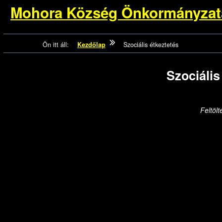
tartalomhoz
Kezdőlapra
Mohora Község Önkormányzat
ugrás
Ön itt áll:
Kezdőlap
Szociális étkeztetés
Szociális
Feltölt