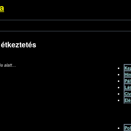
a
 étkeztetés
és alatt…
Ke
Hir
Pá
Lát
Civ
El
Po