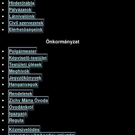
Hirdetőtábla
Pályázatok
Látnivalóink
Civil szervezetek
Elérhetőségeink
Önkormányzat
Polgármester
Képviselő-testület
Testületi ülések
Meghívók
Jegyzőkönyvek
Hanganyagok
Rendeletek
Zichy Márta Óvoda
Óvodánkról
Igazgató
Regula
Közművelődés