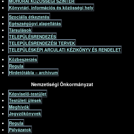
MOHORAI KÖZÖSSÉGI SZÍNTÉR
Könyvtári, információs és közösségi hely
Szociális étkeztetés
Egészségügyi alapellátás
Társulások
TELEPÜLÉSRENDEZÉS
TELEPÜLÉSRENDEZÉSI TERVEK
TELEPÜLÉSKÉPI ARCULATI KÉZIKÖNYV ÉS RENDELET
Közbeszerzés
Regula
Hirdetőtábla – archívum
Nemzetiségi Önkormányzat
Képviselő-testület
Testületi ülések
Meghívók
Jegyzőkönyvek
Regula
Pályázatok