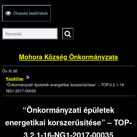
Olvasási beállítások
Keresés
indítása
Ugrás a fő
tartalomhoz
Kezdőlapra
Mohora Község Önkormányzata
ugrás
Ön itt áll:
Kezdőlap
“Önkormányzati épületek energetikai korszerűsítése” – TOP-3.2.1-16-
NG1-2017-00035
“Önkormányzati épületek
energetikai korszerűsítése” – TOP-
3.2.1-16-NG1-2017-00035