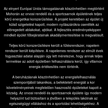
Az elnyert Európai Uniós támogatásnak köszönhetően megtörtént
Mohorán az orvosi rendelő és a sportcsarnok épületének teljes
körű energetikai korszerűsítése. A projekt keretében az épület új
külső szigetelést kapott, modern nyílászárókra cserélték az
elöregedett ablakokat, ajtókat. A fejlesztés eredményeképpen
mindkét épület főbejáratainak akadálymentesítése is megvalósult.
Teljes körű korszerűsítésre került a fűtésrendszer, napelem
rendszer került kiépítésre. A napelemes rendszer az elmúlt évek
fogyasztási adatai alapján úgy lett méretezve, hogy annak teljes
termelése az adott épületben felhasználásra kerül, így villamos
energia értékesítés nem történik.
A beruházásnak köszönhetően az energiafelhasználás
szempontjából takarékos, a befektetett energiát a kor
követelményeinek megfelelően hasznosító épületeket kapott a
község. Az orvosi rendelő és sportcsarnok épülete így modern
helyszínt tud biztosítani a jövőben a település lakóinak az
egészségügyi ellátáshoz és a sportolási lehetőségekhez. A