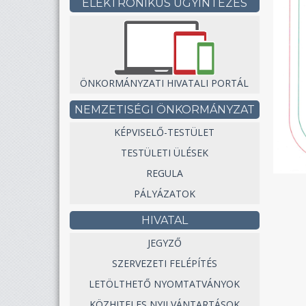
ELEKTRONIKUS ÜGYINTÉZÉS
ÖNKORMÁNYZATI HIVATALI PORTÁL
NEMZETISÉGI ÖNKORMÁNYZAT
KÉPVISELŐ-TESTÜLET
TESTÜLETI ÜLÉSEK
REGULA
PÁLYÁZATOK
HIVATAL
JEGYZŐ
SZERVEZETI FELÉPÍTÉS
LETÖLTHETŐ NYOMTATVÁNYOK
KÖZHITELES NYILVÁNTARTÁSOK