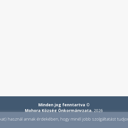
Minden jog fenntartva ©
Mohora Község Önkormányzata,
2026
-kat) használ annak érdekében, hogy minél jobb szolgáltatást tudjon
ADATKEZELÉSI TÁJÉKOZTATÓ