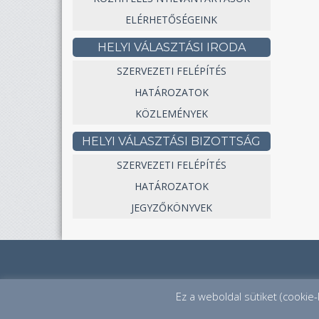
ELÉRHETŐSÉGEINK
HELYI VÁLASZTÁSI IRODA
SZERVEZETI FELÉPÍTÉS
HATÁROZATOK
KÖZLEMÉNYEK
HELYI VÁLASZTÁSI BIZOTTSÁG
SZERVEZETI FELÉPÍTÉS
HATÁROZATOK
JEGYZŐKÖNYVEK
Ez a weboldal sütiket (cookie