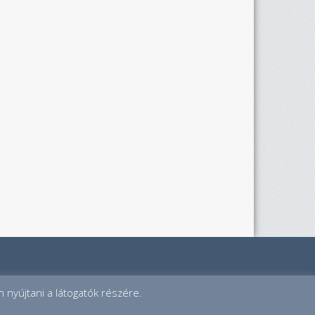
 nyújtani a látogatók részére.