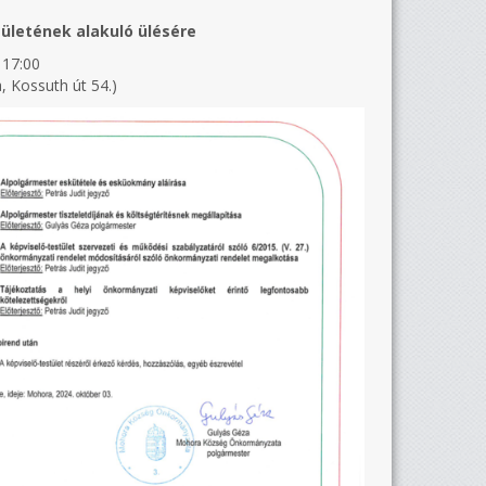
letének alakuló ülésére
 17:00
, Kossuth út 54.)